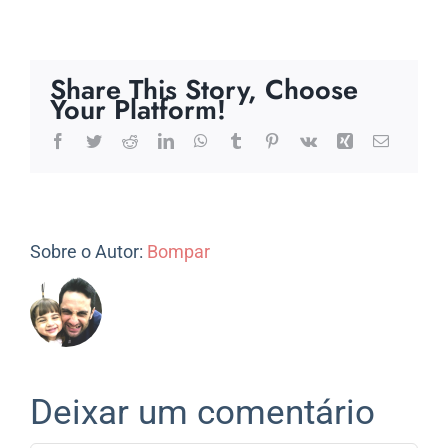
Share This Story, Choose
Your Platform!
Facebook
Twitter
Reddit
LinkedIn
WhatsApp
Tumblr
Pinterest
Vk
Xing
E-
mail
Sobre o Autor:
Bompar
Deixar um comentário