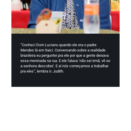
“Conheci Dom Luciano quando ele era o padre
Mendes lá em Itaici. Conversando sobre a realidade
brasileira eu perguntei pra ele por que a gente deixava
essa meninada na rua. E ele falava ‘não sei irmã, vê se
a senhora descobre’. E aí nós começamos a trabalhar
pra eles”, lembra Ir. Judith.