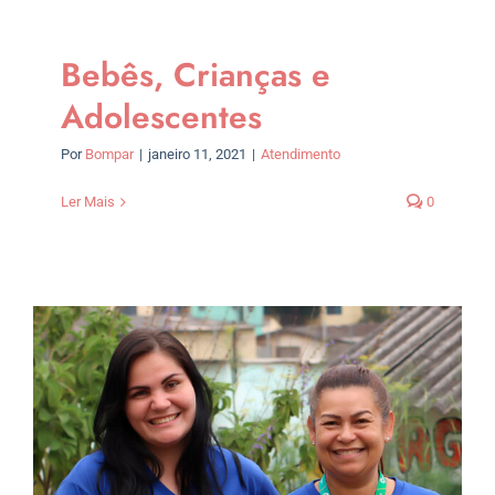
Bebês, Crianças e
Adolescentes
Por
Bompar
|
janeiro 11, 2021
|
Atendimento
Ler Mais
0