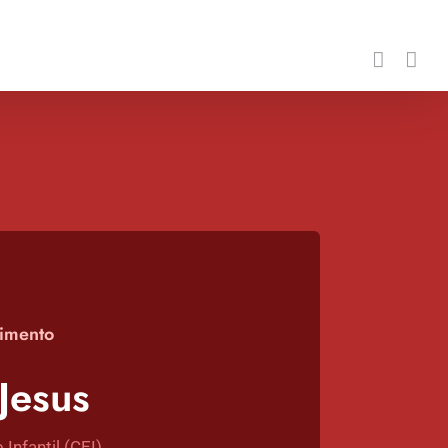
imento
Jesus
Infantil (CEI)