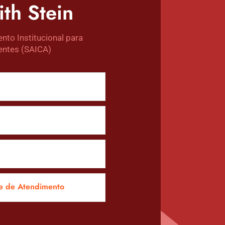
th Stein
nto Institucional para
entes (SAICA)
e de Atendimento