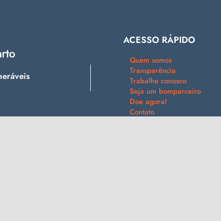
ACESSO RÁPIDO
Quem somos
Transparência
neráveis
Trabalhe conosco
Seja um bomparceiro
Doe agora!
Contato